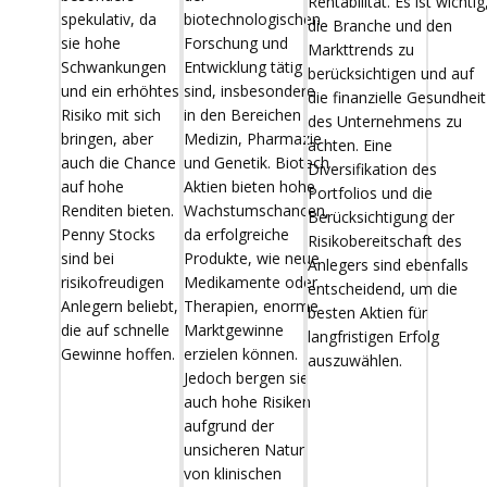
Rentabilität. Es ist wichtig
spekulativ, da
biotechnologischen
die Branche und den
sie hohe
Forschung und
Markttrends zu
Schwankungen
Entwicklung tätig
berücksichtigen und auf
und ein erhöhtes
sind, insbesondere
die finanzielle Gesundheit
Risiko mit sich
in den Bereichen
des Unternehmens zu
bringen, aber
Medizin, Pharmazie
achten. Eine
auch die Chance
und Genetik. Biotech
Diversifikation des
auf hohe
Aktien bieten hohe
Portfolios und die
Renditen bieten.
Wachstumschancen,
Berücksichtigung der
Penny Stocks
da erfolgreiche
Risikobereitschaft des
sind bei
Produkte, wie neue
Anlegers sind ebenfalls
risikofreudigen
Medikamente oder
entscheidend, um die
Anlegern beliebt,
Therapien, enorme
besten Aktien für
die auf schnelle
Marktgewinne
langfristigen Erfolg
Gewinne hoffen.
erzielen können.
auszuwählen.
Jedoch bergen sie
auch hohe Risiken
aufgrund der
unsicheren Natur
von klinischen