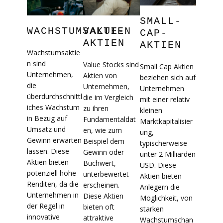
SMALL-
WACHSTUMSAKTIEN
VALUE-
CAP-
AKTIEN
AKTIEN
Wachstumsaktie
n sind
Value Stocks sind
Small Cap Aktien
Unternehmen,
Aktien von
beziehen sich auf
die
Unternehmen,
Unternehmen
überdurchschnittl
die im Vergleich
mit einer relativ
iches Wachstum
zu ihren
kleinen
in Bezug auf
Fundamentaldat
Marktkapitalisier
Umsatz und
en, wie zum
ung,
Gewinn erwarten
Beispiel dem
typischerweise
lassen. Diese
Gewinn oder
unter 2 Milliarden
Aktien bieten
Buchwert,
USD. Diese
potenziell hohe
unterbewertet
Aktien bieten
Renditen, da die
erscheinen.
Anlegern die
Unternehmen in
Diese Aktien
Möglichkeit, von
der Regel in
bieten oft
starken
innovative
attraktive
Wachstumschan