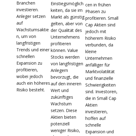
Branchen
Einstiegsmöglich
cen in frühen
investieren.
keiten, da sie im
Phasen zu
Anleger setzen
Markt als günstig
profitieren. Small
auf
gelten, aber von
Cap Aktien sind
Wachstumsaktie
der Qualität des
jedoch mit
n, um von
Unternehmens
höherem Risiko
langfristigen
profitieren
verbunden, da
Trends und einer
können. Value
kleine
schnellen
Stocks werden
Unternehmen
Expansion zu
von langfristigen
anfälliger für
profitieren,
Anlegern
Marktvolatilität
wobei jedoch
bevorzugt, die
und finanzielle
auch ein höheres
auf den inneren
Schwierigkeiten
Risiko besteht.
Wert und
sind. Investoren,
zukünftiges
die in Small Cap
Wachstum
Aktien
setzen. Diese
investieren,
Aktien bieten
hoffen auf
potenziell
schnelle
weniger Risiko,
Expansion und