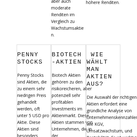
aber auch
höhere Renditen.
moderate
Renditen im
Vergleich zu
Wachstumsaktie
n.
PENNY
BIOTECH
WIE
STOCKS
-AKTIEN
WÄHLT
MAN
Penny Stocks
Biotech Aktien
AKTIEN
sind Aktien, die
gehören zu den
AUS?
zu einem sehr
risikoreicheren, aber
niedrigen Preis
potenziell sehr
Die Auswahl der richtigen
gehandelt
profitablen
Aktien erfordert eine
werden, oft
Investments im
gründliche Analyse von
unter 5 USD pro
Aktienmarkt. Diese
Unternehmenskennzahle
Aktie. Diese
Aktien stammen von
wie KGV,
Aktien sind
Unternehmen, die in
Umsatzwachstum, und
besonders
der