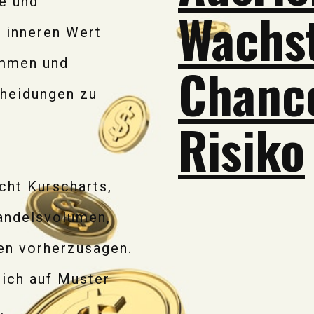
e und
Wachs
n inneren Wert
immen und
Chanc
cheidungen zu
Risiko
cht Kurscharts,
andelsvolumen,
en vorherzusagen.
ich auf Muster
.