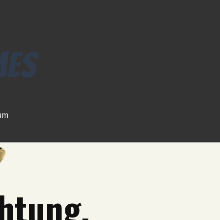
um
htung.